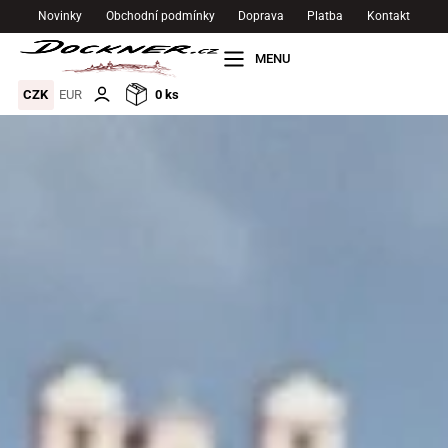
Novinky
Obchodní podmínky
Doprava
Platba
Kontakt
MENU
CZK
EUR
0
ks