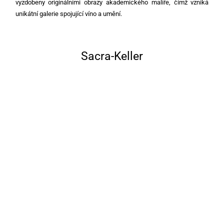
vyzdobeny originálními obrazy akademického malíře, čímž vzniká
unikátní galerie spojující víno a umění.
Sacra-Keller
Sklep, do kterého by se mělo vstupovat s jistou úctou: zde zrají vína
naší řady „Sacra“ – červená cuvée z odrůd Cabernet Sauvignon,
Merlot a Zweigelt, která se do lahví dostávají až po nejméně 18
měsících zrání v nových barikových sudech. Poprvé se tak stalo v
roce 2000.