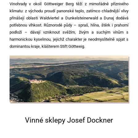
Vinohrady v okolí Göttweiger Berg těží z mimořádně příznivého
klimatu: z východu proudí panonské teplo, zatímco chladnější vlivy
přinášejí oblasti Waldviertel a Dunkelsteinerwald a Dunaj dodává
potřebnou vlhkost. Různorodé půdy – spraš, hlína, štěrk i prahorní
podloží – dávají vzniknout svěžím, živým a suchým vínům s
harmonickou kyselinou, jejichž charakter je neodmyslitelně spjat s
dominantou kraje, klášterem Stift Göttweig.
Vinné sklepy Josef Dockner