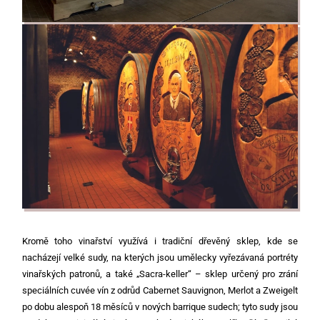
Kromě toho vinařství využívá i tradiční dřevěný sklep, kde se
nacházejí velké sudy, na kterých jsou umělecky vyřezávaná portréty
vinařských patronů, a také „Sacra-keller“ – sklep určený pro zrání
speciálních cuvée vín z odrůd Cabernet Sauvignon, Merlot a Zweigelt
po dobu alespoň 18 měsíců v nových barrique sudech; tyto sudy jsou