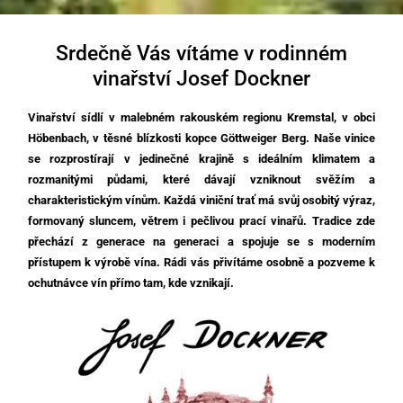
Srdečně Vás vítáme v rodinném
vinařství Josef Dockner
Vinařství sídlí v malebném rakouském regionu Kremstal, v obci
Höbenbach, v těsné blízkosti kopce Göttweiger Berg. Naše vinice
se rozprostírají v jedinečné krajině s ideálním klimatem a
rozmanitými půdami, které dávají vzniknout svěžím a
charakteristickým vínům. Každá viniční trať má svůj osobitý výraz,
formovaný sluncem, větrem i pečlivou prací vinařů. Tradice zde
přechází z generace na generaci a spojuje se s moderním
přístupem k výrobě vína. Rádi vás přivítáme osobně a pozveme k
ochutnávce vín přímo tam, kde vznikají.